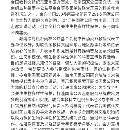
合国教科文组织东亚地区办事处、海南国家公园研究院、海
南绿岛热带雨林公益基金会等多家单位联合开展的科普教育
系列活动之一，来自全国130多所高校组建了251支国家公园
科普宣教志愿服务宣讲团，以“守护国家公园”为主题，开展
志愿宣讲活动，引导全社会关注生物多样性保护，参与国家
公园建设。
海南绿岛热带雨林公益基金会秘书长汤炎非教授代表主
办单位致辞，对联合国教科文组织东亚地区办事处等单位表
达衷心的感谢，并表示知识竞赛是具有推动普及国家公园常
识、生态系统保护和生物多样性保护的科普宣传教育活动，
目的是通过相关知识的普及，调动大家的积极性，激发大家
的热情，带动更多人参与到保护热带雨林、保护生物多样
性，投身到国家公园建设中。海南国家公园研究院院长宋希
强教授代表主办单位讲话，表示积极探索开展以国家公园为
主题的科普宣传教育活动，传递国家公园理念；为引导全社
会关注生物多样性保护，打造国家公园志愿服务品牌做出更
多的创新探索和实践。联合国教科文组织东亚地区办事处 项
目官员和自然科学部门负责人杉浦爱博士代表联合国教科文
组织东亚地区办事处发表致辞，表示联合国教科文组织始终
以助力保护生物多样性和生态系统为己任，通过开展科学合
作、推进教育普及以及鼓励青年积极参与等方式，全力支持