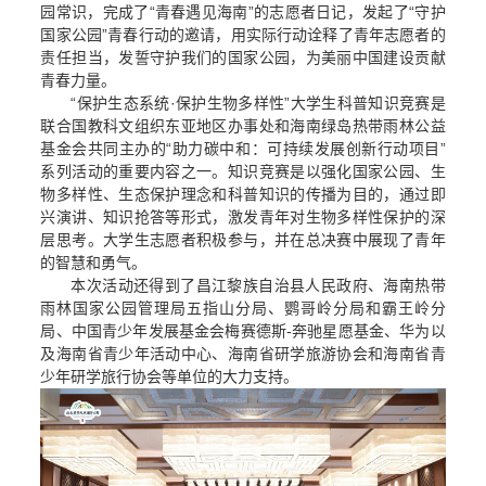
园常识，完成了“青春遇见海南”的志愿者日记，发起了“守护
国家公园”青春行动的邀请，用实际行动诠释了青年志愿者的
责任担当，发誓守护我们的国家公园，为美丽中国建设贡献
青春力量。
“保护生态系统·保护生物多样性”大学生科普知识竞赛是
联合国教科文组织东亚地区办事处和海南绿岛热带雨林公益
基金会共同主办的“助力碳中和：可持续发展创新行动项目”
系列活动的重要内容之一。知识竞赛是以强化国家公园、生
物多样性、生态保护理念和科普知识的传播为目的，通过即
兴演讲、知识抢答等形式，激发青年对生物多样性保护的深
层思考。大学生志愿者积极参与，并在总决赛中展现了青年
的智慧和勇气。
本次活动还得到了昌江黎族自治县人民政府、海南热带
雨林国家公园管理局五指山分局、鹦哥岭分局和霸王岭分
局、中国青少年发展基金会梅赛德斯-奔驰星愿基金、华为以
及海南省青少年活动中心、海南省研学旅游协会和海南省青
少年研学旅行协会等单位的大力支持。